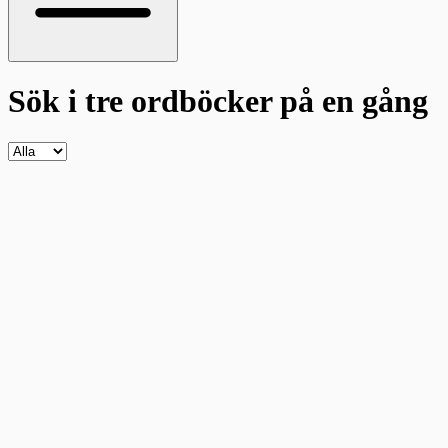
Sök i tre ordböcker
på en gång