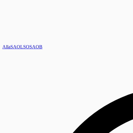
Alla
SAOL
SO
SAOB