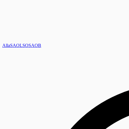
Alla
SAOL
SO
SAOB