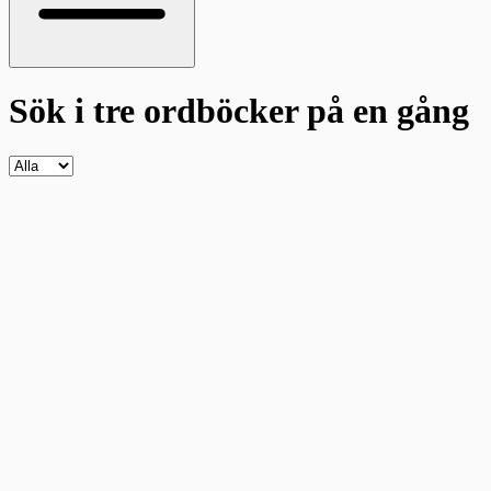
Sök i tre ordböcker
på en gång