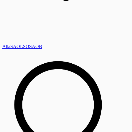
Alla
SAOL
SO
SAOB