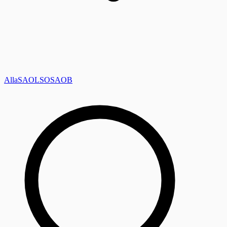
Alla
SAOL
SO
SAOB