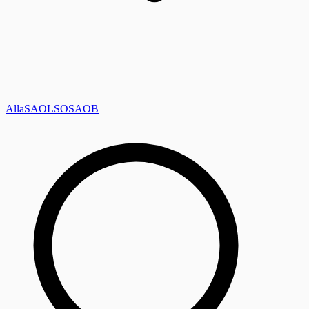
Alla
SAOL
SO
SAOB