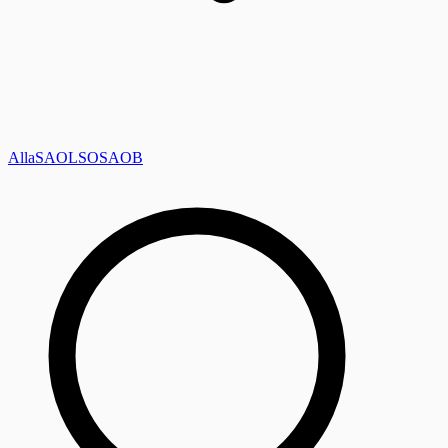
Alla
SAOL
SO
SAOB