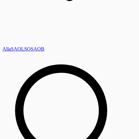
Alla
SAOL
SO
SAOB