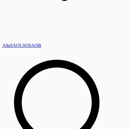
Alla
SAOL
SO
SAOB