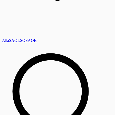
Alla
SAOL
SO
SAOB