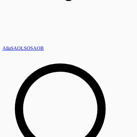
Alla
SAOL
SO
SAOB