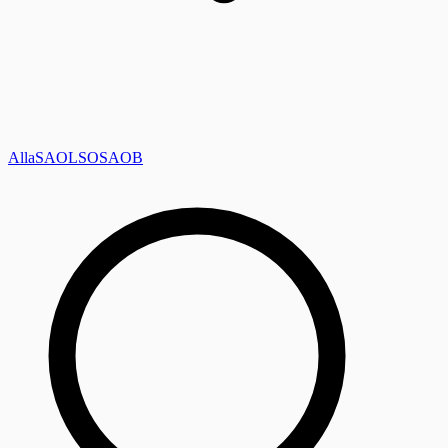
Alla
SAOL
SO
SAOB