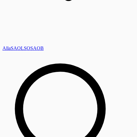
Alla
SAOL
SO
SAOB