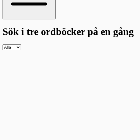
Sök i tre ordböcker
på en gång