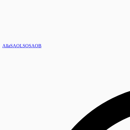
Alla
SAOL
SO
SAOB