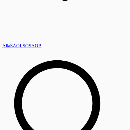
Alla
SAOL
SO
SAOB