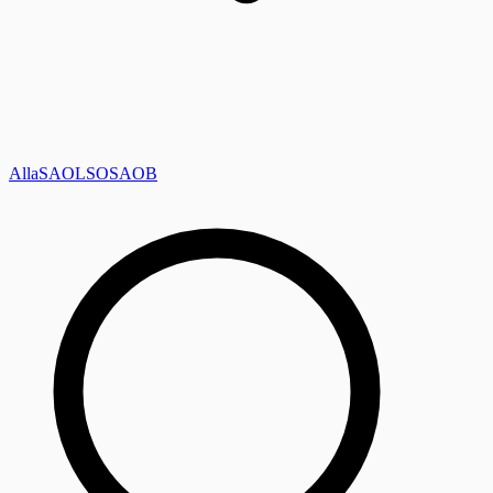
Alla
SAOL
SO
SAOB