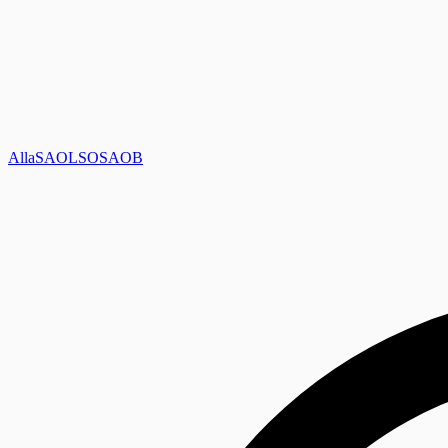
Alla
SAOL
SO
SAOB