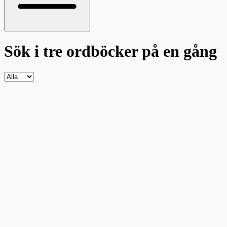
Sök i tre ordböcker
på en gång