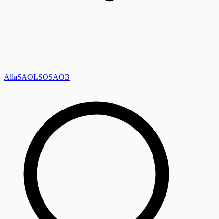
Alla
SAOL
SO
SAOB