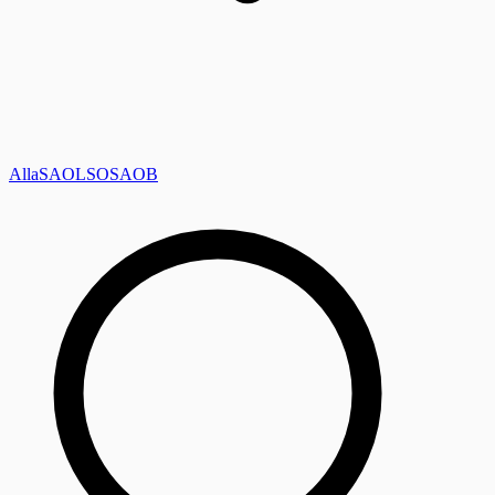
Alla
SAOL
SO
SAOB