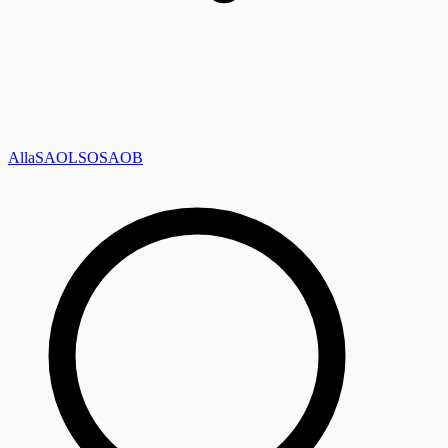
Alla
SAOL
SO
SAOB