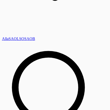
Alla
SAOL
SO
SAOB