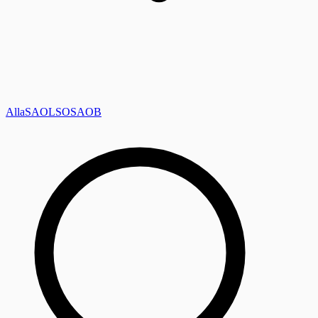
Alla
SAOL
SO
SAOB