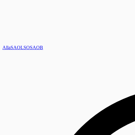
Alla
SAOL
SO
SAOB