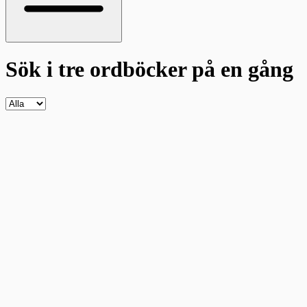
Sök i tre ordböcker
på en gång