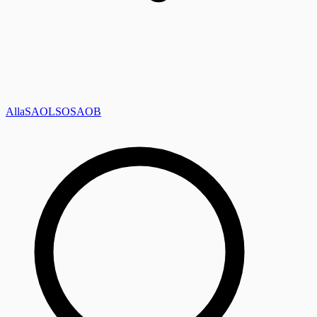
Alla
SAOL
SO
SAOB