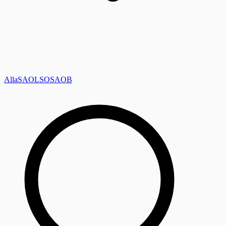
Alla
SAOL
SO
SAOB