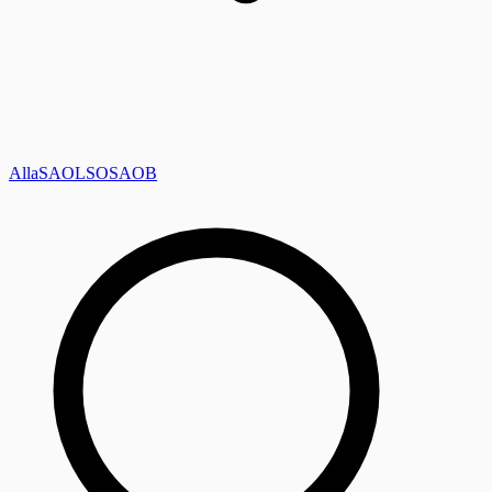
Alla
SAOL
SO
SAOB