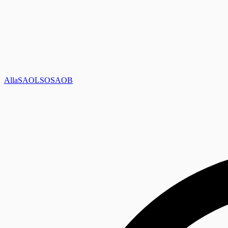
Alla
SAOL
SO
SAOB