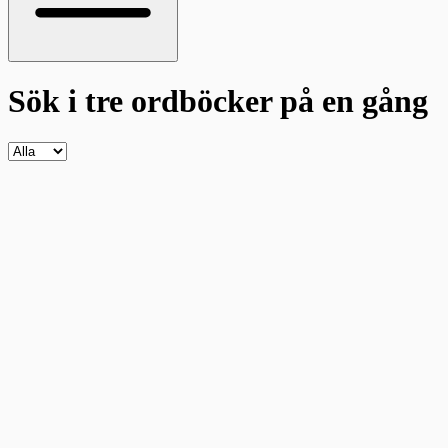
Sök i tre ordböcker
på en gång