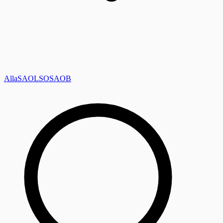
Alla
SAOL
SO
SAOB