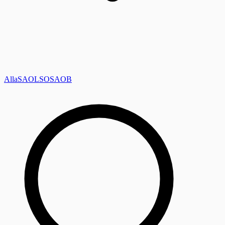
Alla
SAOL
SO
SAOB