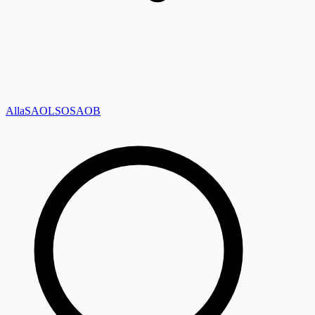
Alla
SAOL
SO
SAOB