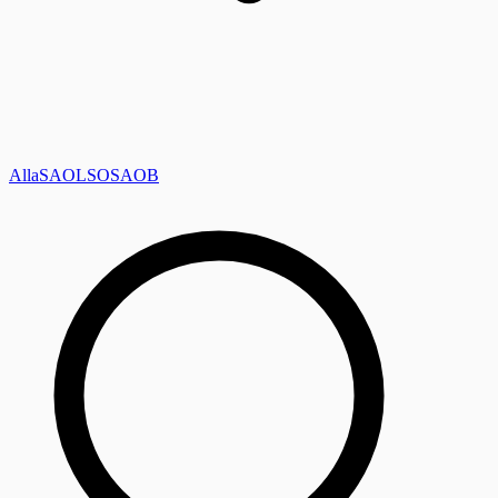
Alla
SAOL
SO
SAOB