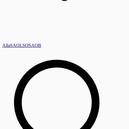
Alla
SAOL
SO
SAOB