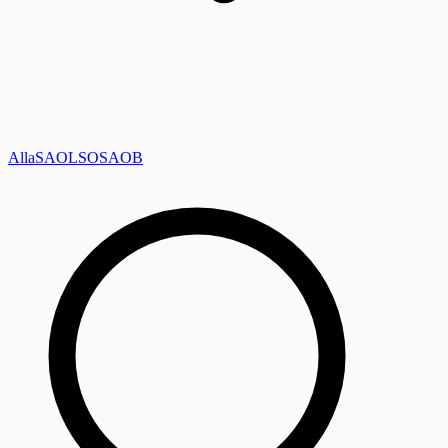
Alla
SAOL
SO
SAOB