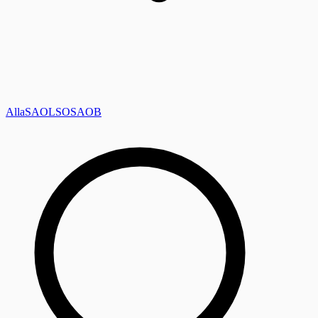
Alla
SAOL
SO
SAOB