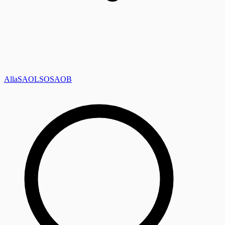
Alla
SAOL
SO
SAOB