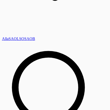
Alla
SAOL
SO
SAOB