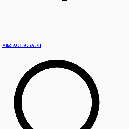
Alla
SAOL
SO
SAOB