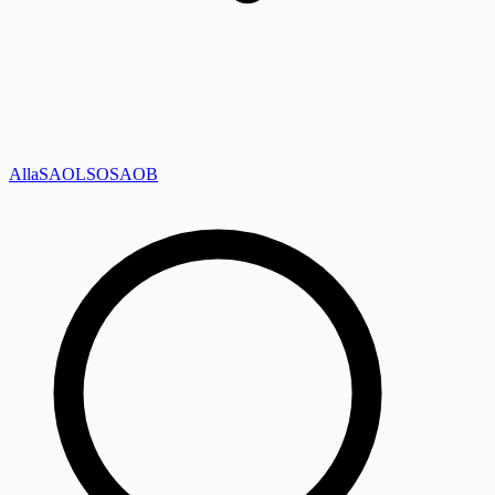
Alla
SAOL
SO
SAOB