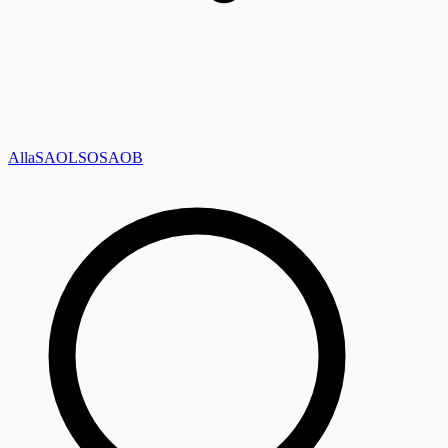
Alla
SAOL
SO
SAOB