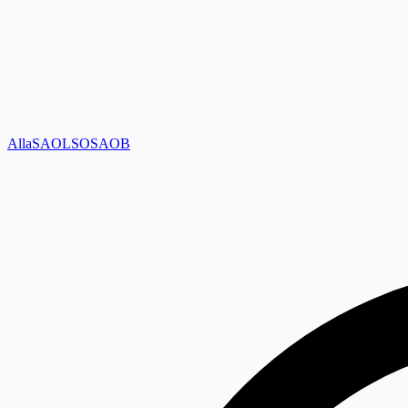
Alla
SAOL
SO
SAOB