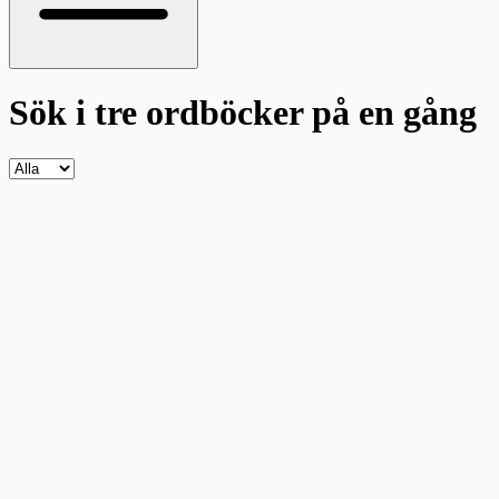
Sök i tre ordböcker
på en gång