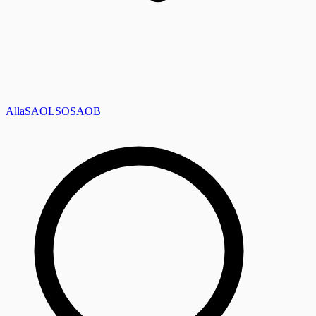
Alla
SAOL
SO
SAOB