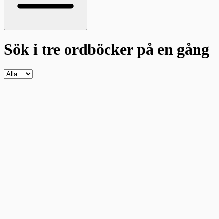
Sök i tre ordböcker
på en gång