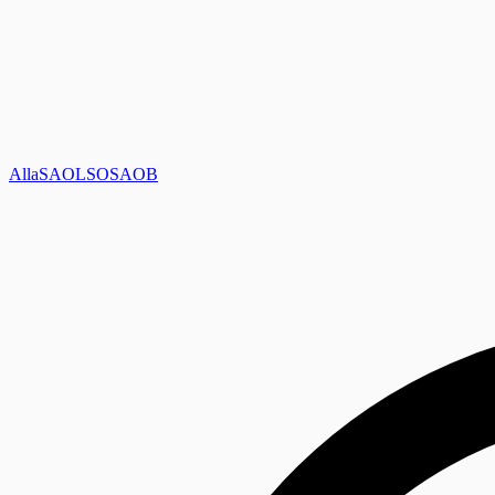
Alla
SAOL
SO
SAOB