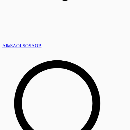
Alla
SAOL
SO
SAOB