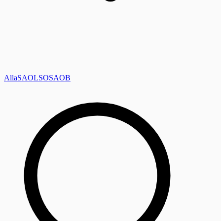
Alla
SAOL
SO
SAOB