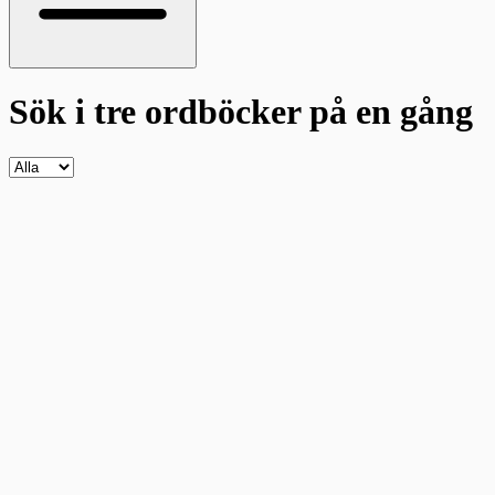
Sök i tre ordböcker
på en gång