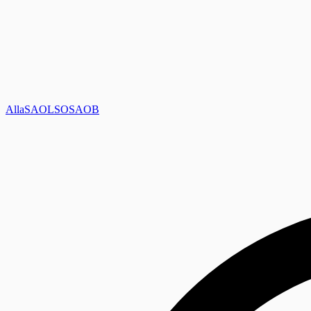
Alla
SAOL
SO
SAOB