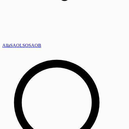
Alla
SAOL
SO
SAOB