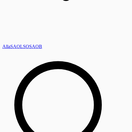
Alla
SAOL
SO
SAOB