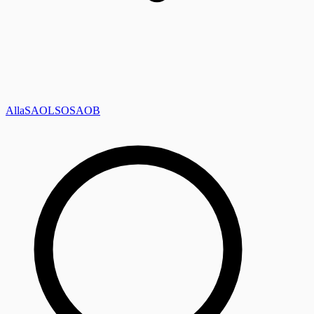
Alla
SAOL
SO
SAOB