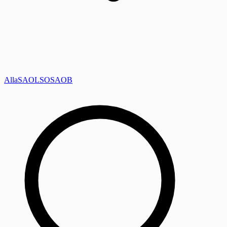
Alla
SAOL
SO
SAOB