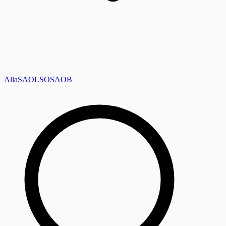
Alla
SAOL
SO
SAOB