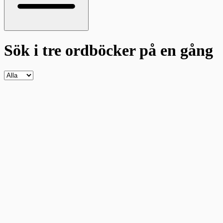
Sök i tre ordböcker
på en gång