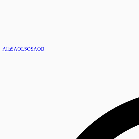
Alla
SAOL
SO
SAOB